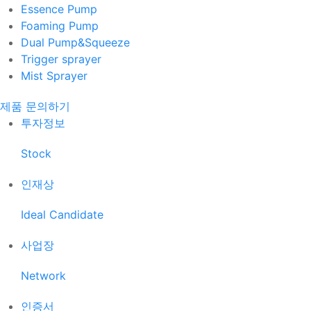
Essence Pump
Foaming Pump
Dual Pump&Squeeze
Trigger sprayer
Mist Sprayer
제품 문의하기
투자정보
Stock
인재상
Ideal Candidate
사업장
Network
인증서